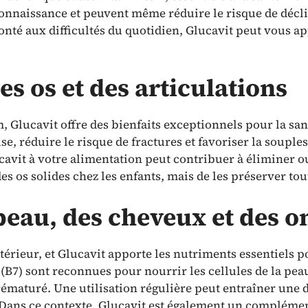
nnaissance et peuvent même réduire le risque de déclin 
té aux difficultés du quotidien, Glucavit peut vous app
es os et des articulations
 Glucavit offre des bienfaits exceptionnels pour la sant
, réduire le risque de fractures et favoriser la soupless
avit à votre alimentation peut contribuer à éliminer o
des os solides chez les enfants, mais de les préserver tou
peau, des cheveux et des o
ieur, et Glucavit apporte les nutriments essentiels pou
 (B7) sont reconnues pour nourrir les cellules de la pea
prématuré. Une utilisation régulière peut entraîner une
s. Dans ce contexte, Glucavit est également un compléme